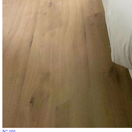
N°
101