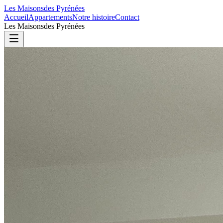
Les Maisons
des Pyrénées
Accueil
Appartements
Notre histoire
Contact
Les Maisons
des Pyrénées