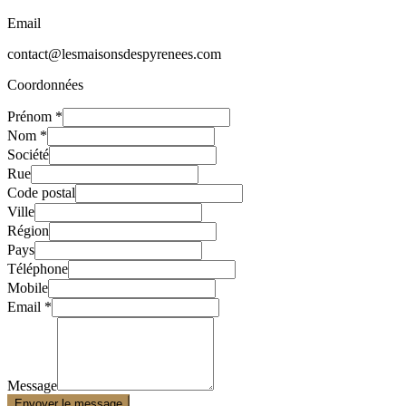
Email
contact@lesmaisonsdespyrenees.com
Coordonnées
Prénom
*
Nom
*
Société
Rue
Code postal
Ville
Région
Pays
Téléphone
Mobile
Email
*
Message
Envoyer le message